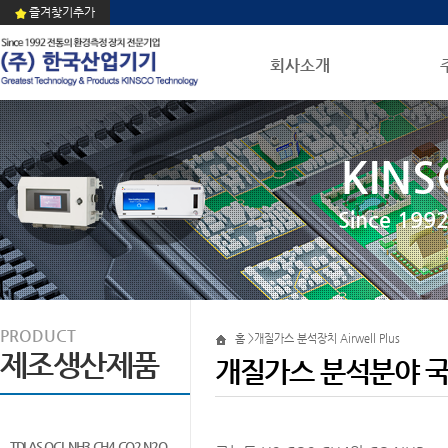
즐겨찾기추가
회사소개
KINS
Since 1
PRODUCT
홈 >개질가스 분석장치 Airwell Plus
제조생산제품
개질가스 분석분야 국
TDLAS QCL NH3 CH4 CO2 N2O