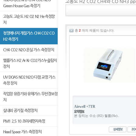
고농도 H2 CO2 CH4와 CO NH3 pp
Green House Gas 측정기
고농도 고순도 H2 O2 N2 He 측정장
치
총
2
개의 제품이 있습니다.
청정에너지 개질가스 CH4 CO2 CO
H2 측정기
CH4 CO2 N2O 온실 가스 측정장치
헬륨가스 H2 Ar Kr CO2가스누출탐지
장치
UV DOAS NO2 N2O 다점 교정 가스
측정 장치
작업장 유증기와 유해가스 무선경보장
치
Airwell +7TR
실내외 공기질 측정장치
본 장치는 수소 (H2) 헬륨(He)..
PM1 2.5 10 초미세먼지측정
Head Space 가스 측정장치