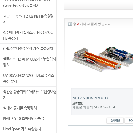
Green House Gas 측정기
고농도 고순도 H2 O2 N2 He 측정장
치
총
2
개의 제품이 있습니다.
청정에너지 개질가스 CH4 CO2 CO
H2 측정기
CH4 CO2 N2O 온실 가스 측정장치
헬륨가스 H2 Ar Kr CO2가스누출탐지
장치
UV DOAS NO2 N2O 다점 교정 가스
측정 장치
작업장 유증기와 유해가스 무선경보장
치
NDIR NDUV N2O CO ..
새로운 기술의 NDIR Gas Anal..
실내외 공기질 측정장치
PM1 2.5 10 초미세먼지측정
Head Space 가스 측정장치